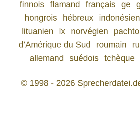
finnois
flamand
français
ge
hongrois
hébreux
indonésien
lituanien
lx
norvégien
pachto
d’Amérique du Sud
roumain
r
allemand
suédois
tchèque
© 1998 - 2026 Sprecherdatei.d