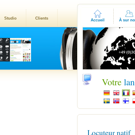
Studio
Clients
Accueil
À sur n
Votre
la
Locuteur natif