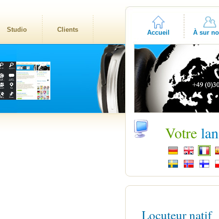
Studio
Clients
Accueil
À sur n
Votre
la
Locuteur natif