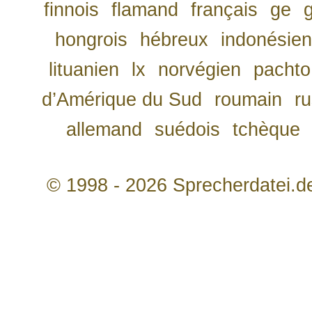
finnois
flamand
français
ge
hongrois
hébreux
indonésien
lituanien
lx
norvégien
pachto
d’Amérique du Sud
roumain
r
allemand
suédois
tchèque
© 1998 - 2026 Sprecherdatei.d