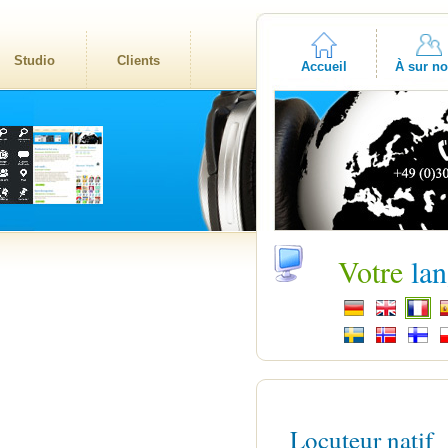
Studio
Clients
Accueil
À sur n
Votre
la
Locuteur natif