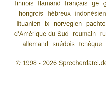
finnois
flamand
français
ge
hongrois
hébreux
indonésien
lituanien
lx
norvégien
pachto
d’Amérique du Sud
roumain
r
allemand
suédois
tchèque
© 1998 - 2026 Sprecherdatei.d