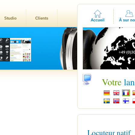
Studio
Clients
Accueil
À sur n
Votre
la
Locuteur natif