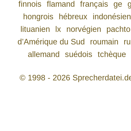
finnois
flamand
français
ge
hongrois
hébreux
indonésien
lituanien
lx
norvégien
pachto
d’Amérique du Sud
roumain
r
allemand
suédois
tchèque
© 1998 - 2026 Sprecherdatei.d