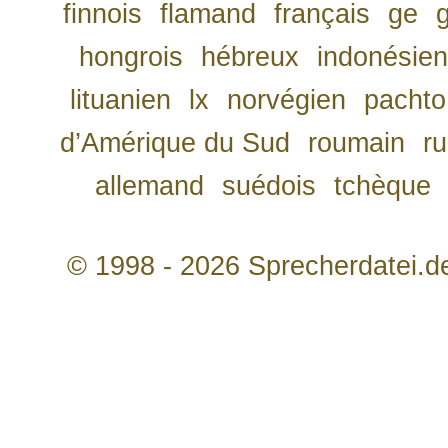
finnois
flamand
français
ge
hongrois
hébreux
indonésien
lituanien
lx
norvégien
pachto
d’Amérique du Sud
roumain
r
allemand
suédois
tchèque
© 1998 - 2026 Sprecherdatei.d