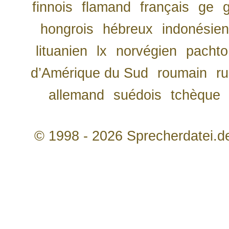
finnois
flamand
français
ge
hongrois
hébreux
indonésien
lituanien
lx
norvégien
pachto
d’Amérique du Sud
roumain
r
allemand
suédois
tchèque
© 1998 - 2026 Sprecherdatei.d