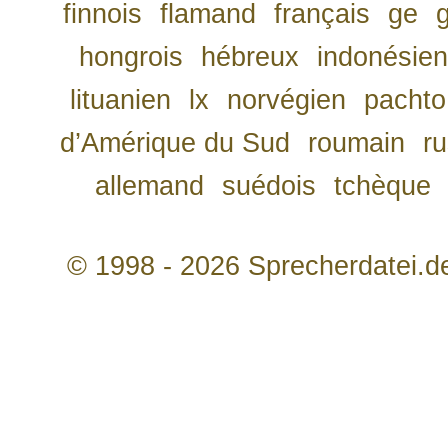
finnois
flamand
français
ge
hongrois
hébreux
indonésien
lituanien
lx
norvégien
pachto
d’Amérique du Sud
roumain
r
allemand
suédois
tchèque
© 1998 - 2026 Sprecherdatei.d