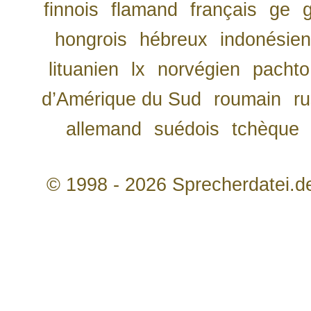
finnois
flamand
français
ge
hongrois
hébreux
indonésien
lituanien
lx
norvégien
pachto
d’Amérique du Sud
roumain
r
allemand
suédois
tchèque
© 1998 - 2026 Sprecherdatei.d