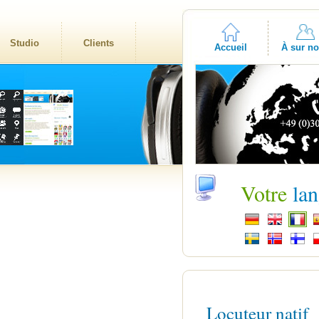
Studio
Clients
Accueil
À sur n
Votre
la
Locuteur natif