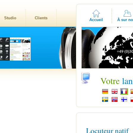
Studio
Clients
Accueil
À sur n
Votre
la
Locuteur natif