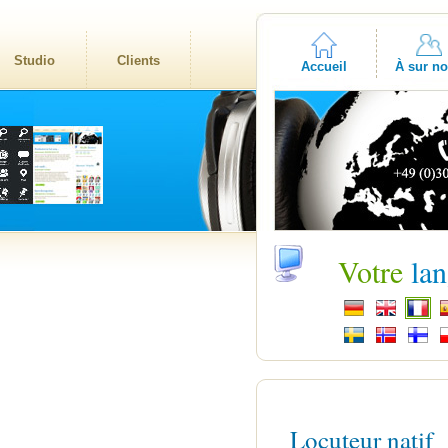
Studio
Clients
Accueil
À sur n
Votre
la
Locuteur natif