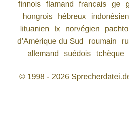
finnois
flamand
français
ge
hongrois
hébreux
indonésien
lituanien
lx
norvégien
pachto
d’Amérique du Sud
roumain
r
allemand
suédois
tchèque
© 1998 - 2026 Sprecherdatei.d