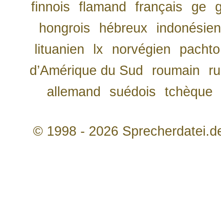
finnois
flamand
français
ge
hongrois
hébreux
indonésien
lituanien
lx
norvégien
pachto
d’Amérique du Sud
roumain
r
allemand
suédois
tchèque
© 1998 - 2026 Sprecherdatei.d