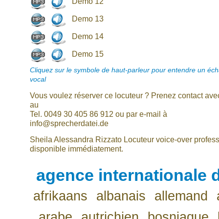
Demo 12
Demo 13
Demo 14
Demo 15
Cliquez sur le symbole de haut-parleur pour entendre un écha
vocal
Vous voulez réserver ce locuteur ? Prenez contact av
au
Tel. 0049 30 405 86 912 ou par e-mail à
info@sprecherdatei.de
Sheila Alessandra Rizzato Locuteur voice-over profes
disponible immédiatement.
agence internationale d
afrikaans
albanais
allemand
arabe
autrichien
bosniaque