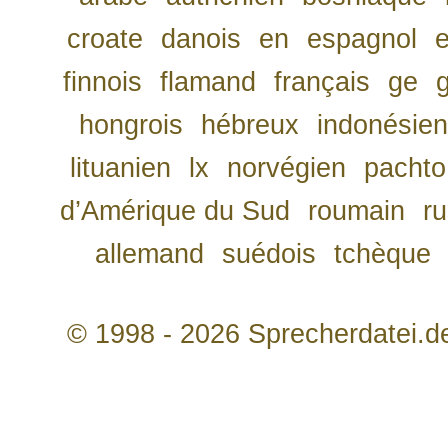
croate
danois
en
espagnol
finnois
flamand
français
ge
hongrois
hébreux
indonésien
lituanien
lx
norvégien
pachto
d’Amérique du Sud
roumain
r
allemand
suédois
tchèque
© 1998 - 2026 Sprecherdatei.d