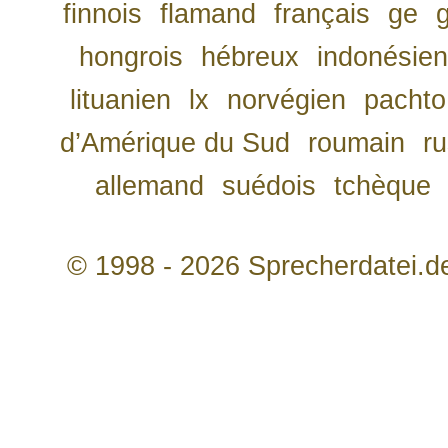
finnois
flamand
français
ge
hongrois
hébreux
indonésien
lituanien
lx
norvégien
pachto
d’Amérique du Sud
roumain
r
allemand
suédois
tchèque
© 1998 - 2026 Sprecherdatei.d