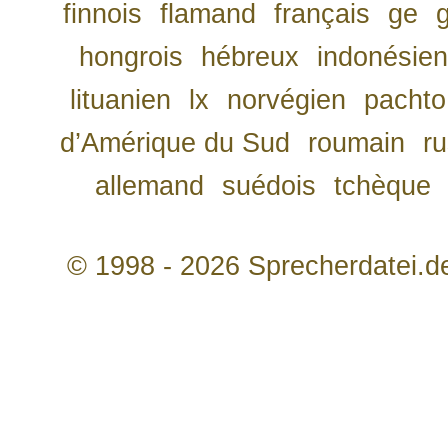
finnois
flamand
français
ge
hongrois
hébreux
indonésien
lituanien
lx
norvégien
pachto
d’Amérique du Sud
roumain
r
allemand
suédois
tchèque
© 1998 - 2026 Sprecherdatei.d