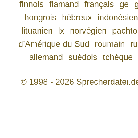
finnois
flamand
français
ge
hongrois
hébreux
indonésien
lituanien
lx
norvégien
pachto
d’Amérique du Sud
roumain
r
allemand
suédois
tchèque
© 1998 - 2026 Sprecherdatei.d