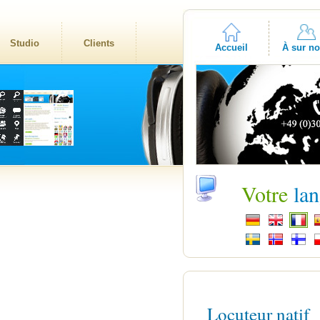
Studio
Clients
Accueil
À sur n
Votre
la
Locuteur natif